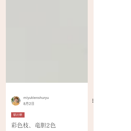
miyukienshuryu
8月2日