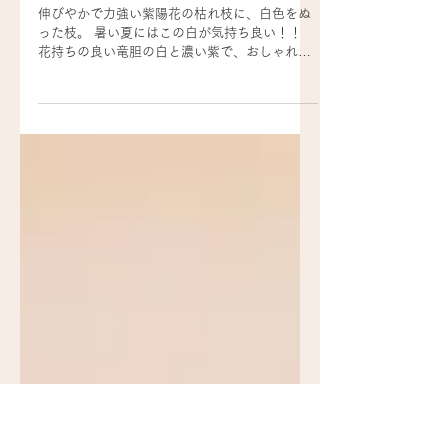
駅の華
彩色枝、竜胆2色
伸びやかで力強い紫陽花の枯れ枝に、白色をぬ
った枝。 暑い夏にはこの白が気持ち良い！！
花持ちの良い竜胆の白と濃い紫で、おしゃれで
涼やかな作品です。