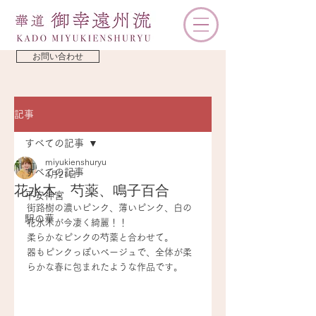
お問い合わせ
記事
すべての記事
miyukienshuryu
すべての記事
4月21日
花水木、芍薬、鳴子百合
平安神宮
街路樹の濃いピンク、薄いピンク、白の
駅の華
花水木が今凄く綺麗！！
柔らかなピンクの芍薬と合わせて。
器もピンクっぽいベージュで、全体が柔
らかな春に包まれたような作品です。