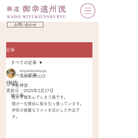
お問い合わせ
記事
すべての記事
miyukienshuryu
すべての記事
2025年2月23日
伊吹
平安神宮
更新日：
2025年2月27日
駅の華
思わず微笑んでしまう器です。
狸が一生懸命に船を引っ張っています。
伊吹の綺麗なラインを活かした作品で
す。